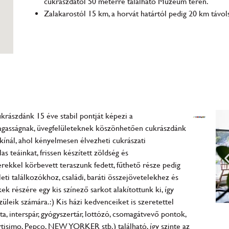
cukrászdától 50 méterre található Múzeum téren.
Zalakarostól 15 km, a horvát határtól pedig 20 km távol
krászdánk 15 éve stabil pontját képezi a
agasságnak, üvegfelületeknek köszönhetően cukrászdánk
t kínál, ahol kényelmesen élvezheti cukrászati
as teáinkat, frissen készített zöldség és
rekkel körbevett teraszunk fedett, fűthető része pedig
leti találkozókhoz, családi, baráti összejövetelekhez és
k részére egy kis színező sarkot alakítottunk ki, így
üleik számára.:) Kis házi kedvenceiket is szeretettel
a, interspár, gyógyszertár, lottózó, csomagátvevő pontok,
tisimo, Pepco, NEW YORKER stb.) található, így szinte az