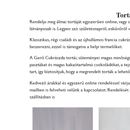
Tort
Rendelje meg álmai tortáját egyszerűen online, vagy
látványosak is. Legyen szó születésnapról, esküvőről 
Klasszikus, régi családi és az újhullámos francia cu
beszerezni, ezzel is támogatva a helyi termelőket.
​​A Gerő Cukrászda tortái, süteményei magas minőség
pasztákat és magas kakaótartalmú csokoládékat, a tejs
tart, így bíztosítjuk, hogy a megrendelt torták a lehe
Kedvező árakkal és egyszerű online rendeléssel várj
mailben is felveheti velünk a kapcsolatot. Rendelésé
szállításban is