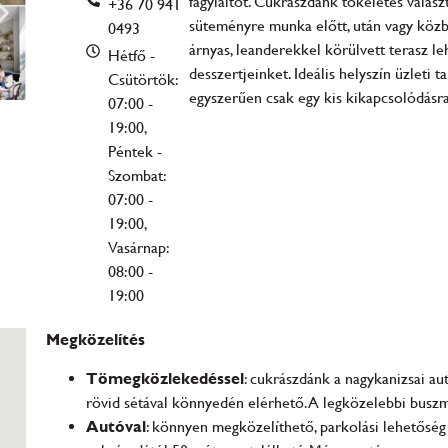
fagylaltot. Cukrászdánk tökéletes válasz
+36 70 941
süteményre munka előtt, után vagy közben
0493
árnyas, leanderekkel körülvett terasz l
Hétfő -
desszertjeinket. Ideális helyszín üzleti 
Csütörtök:
egyszerűen csak egy kis kikapcsolódásra
07:00 -
19:00,
Péntek -
Szombat:
07:00 -
19:00,
Vasárnap:
08:00 -
19:00
Megközelítés
Tömegközlekedéssel
: cukrászdánk a nagykanizsai au
rövid sétával könnyedén elérhető. A legközelebbi busz
Autóval
: könnyen megközelíthető, parkolási lehetőség a