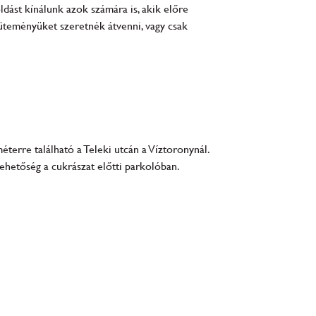
dást kínálunk azok számára is, akik előre
süteményüket szeretnék átvenni, vagy csak
éterre található a Teleki utcán a Víztoronynál.
ehetőség a cukrászat előtti parkolóban.