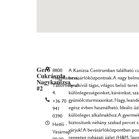
Gerő
8800
A Kanizsa Centrumban található cu
Cukrászda
Nagykanizsa,
bevásárlóközpontnak. A nagy belm
Nagykanizsa
Táborhely u.
rendkívül tágas, világos belső tere
#2
4.
különlegességeinket, kávéinkat, szál
gyümölcsturmixainkat. Nagy, leande
+36 70
egész évben használható. Ideális üz
941
különleges alkalmakhoz. A gyermeke
0390
biztosítunk néhány szabad percet sz
Hétfő -
várjuk! A bevásárlóközpontban post
Vasárnap:
rengeteg ruházati üzlet (H&M
,
Spor