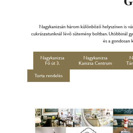
G
Nagykanizsán három különböző helyszínen is vár
cukrászatunknál lévő sütemény boltban. Utóbbinál gyo
és a gondosan k
Nagykanizsa
Nagykanizsa
N
Fő út 3.
Kanizsa Centrum
Tán
Torta rendelés