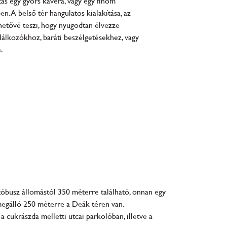
tás egy gyors kávéra, vagy egy finom
. A belső tér hangulatos kialakítása, az
ehetővé teszi, hogy nyugodtan élvezze
találkozókhoz, baráti beszélgetésekhez, vagy
.
tóbusz állomástól 350 méterre található, onnan egy
megálló 250 méterre a Deák téren van.
 cukrászda melletti utcai parkolóban, illetve a