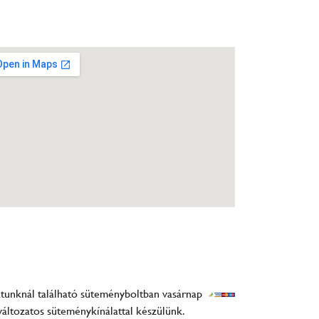
tunknál található süteményboltban vasárnap
változatos süteménykínálattal készülünk.