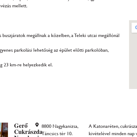
vézás mellett.
-os buszjáratok megállnak a közelben, a Teleki utcai megállónál
yenes parkolási lehetőség az épület előtti parkolóban,
ig 23 km-re helyezkedik el.
Gerő
8800 Nagykanizsa,
A Katonaréten, cukrásza
Cukrászda
Táncsics tér 10.
kivételével minden nap 