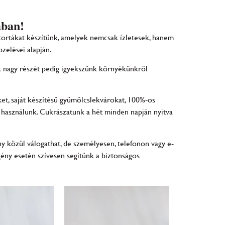
ában!
tortákat készítünk, amelyek nemcsak ízletesek, hanem
pzelései alapján.
nk nagy részét pedig igyekszünk környékünkről
et, saját készítésű gyümölcslekvárokat, 100%-os
nt használunk. Cukrászatunk a hét minden napján nyitva
 közül válogathat, de személyesen, telefonon vagy e-
gény esetén szívesen segítünk a biztonságos