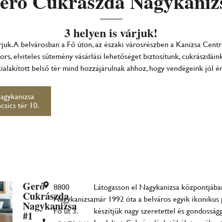
erő Cukrászda Nagykaniz
3 helyen is várjuk!
juk. A belvárosban a Fő úton, az északi városrészben a Kanizsa Cent
rs, elviteles sütemény vásárlási lehetőséget biztosítunk, cukrászdái
ialakított belső tér mind hozzájárulnak ahhoz, hogy vendégeink jól 
agykanizsa
csics tér 10.
Gerő
8800
Látogasson el Nagykanizsa központjában
Cukrászda
Nagykanizsa,
már 1992 óta a belváros egyik ikonikus 
Nagykanizsa
Fő út 3.
készítjük nagy szeretettel és gondosság
#1