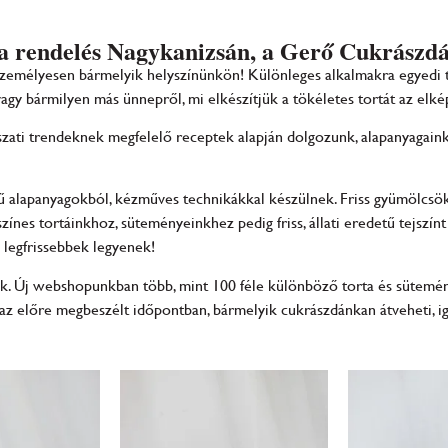
a rendelés Nagykanizsán, a Gerő Cukrászd
 személyesen bármelyik helyszínünkön! Különleges alkalmakra egyedi 
vagy bármilyen más ünnepről, mi elkészítjük a tökéletes tortát az elké
krászati trendeknek megfelelő receptek alapján dolgozunk, alapanyagai
ű alapanyagokból, kézműves technikákkal készülnek. Friss gyümölcsök
zínes tortáinkhoz, süteményeinkhez pedig friss, állati eredetű tejszí
tő legfrissebbek legyenek!
uk. Új webshopunkban több, mint 100 féle különböző torta és sütemény
t az előre megbeszélt időpontban, bármelyik cukrászdánkan átveheti, i