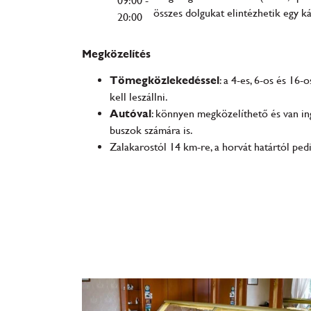
09:00 -
összes dolgukat elintézhetik egy ká
20:00
Megközelítés
Tömegközlekedéssel
: a 4-es, 6-os és 16
kell leszállni.
Autóval
:
könnyen megközelíthető és van ing
buszok számára is.
Zalakarostól 14 km-re, a horvát határtól ped