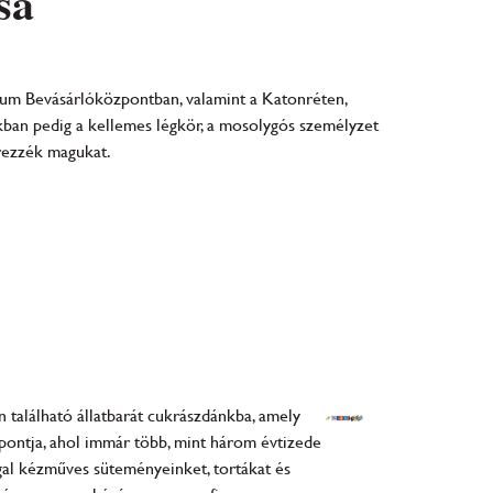
sa
rum Bevásárlóközpontban, valamint a Katonréten,
nkban pedig a kellemes légkör, a mosolygós személyzet
érezzék magukat.
 található állatbarát cukrászdánkba, amely
pontja, ahol immár több, mint három évtizede
gal kézműves süteményeinket, tortákat és