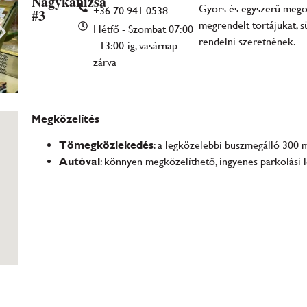
Nagykanizsa
Gyors és egyszerű megol
+36 70 941 0538
#3
megrendelt tortájukat, 
Hétfő - Szombat 07:00
rendelni szeretnének.
- 13:00-ig, vasárnap
zárva
Megközelítés
Tömegközlekedés
: a legközelebbi buszmegálló 300 m
Autóval
: könnyen megközelíthető, ingyenes parkolási l