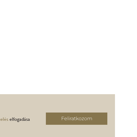
Feliratkozom
elés
elfogadása