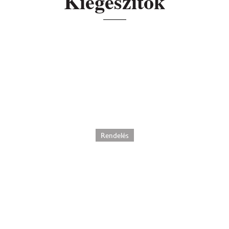
Kiegészítők
Fényképes torta ostya
800
Ft
–
3200
Ft
Rendelés