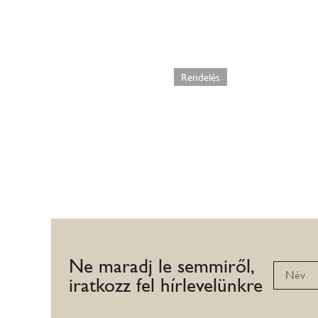
Tűzijáték nagy
1200
Ft
Rendelés
Ne maradj le semmiről,
iratkozz fel hírlevelünkre