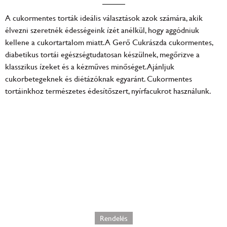
A cukormentes torták ideális választások azok számára, akik
élvezni szeretnék édességeink ízét anélkül, hogy aggódniuk
kellene a cukortartalom miatt. A Gerő Cukrászda cukormentes,
diabetikus tortái egészségtudatosan készülnek, megőrizve a
klasszikus ízeket és a kézműves minőséget. Ajánljuk
cukorbetegeknek és diétázóknak egyaránt. Cukormentes
tortáinkhoz természetes édesítőszert, nyírfacukrot használunk.
Minden mentes csokoládétorta
(W587)
23900
Ft
Rendelés