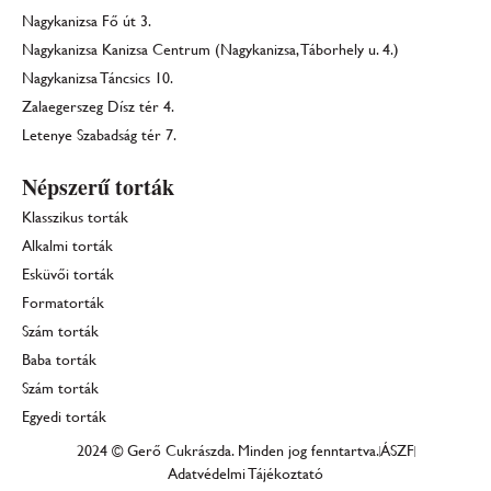
Nagykanizsa Fő út 3.
Nagykanizsa Kanizsa Centrum (Nagykanizsa, Táborhely u. 4.)
Nagykanizsa Táncsics 10.
Zalaegerszeg Dísz tér 4.
Letenye Szabadság tér 7.
Népszerű torták
Klasszikus torták
Alkalmi torták
Esküvői torták
Formatorták
Szám torták
Baba torták
Szám torták
Egyedi torták
2024 © Gerő Cukrászda. Minden jog fenntartva.
ÁSZF
Adatvédelmi Tájékoztató