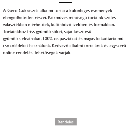
A Gerő Cukrászda alkalmi tortái a különleges események
elengedhetetlen részei. Kézműves minőségű tortáink széles
választékban elérhetőek, különböző ízekben és formákban.
Tortáinkhoz friss gyümölcsöket, saját készítésű
gyümölcslekvárokat, 100%-os pasztákat és magas kakaótartalmú
csokoládékat használunk. Kedvező alkalmi torta árak és egyszerű
online rendelési lehetőségek várják.
Alkalmi csokoládé torta
31500
Ft
Rendelés