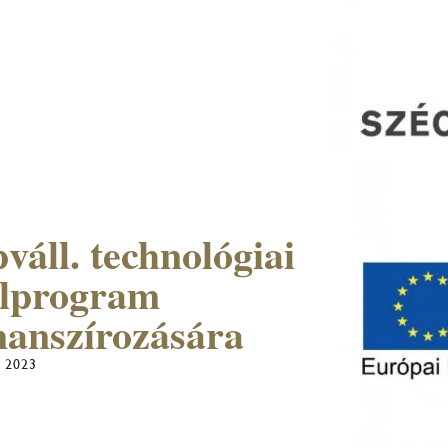
váll. technológiai
telprogram
nanszírozására
, 2023