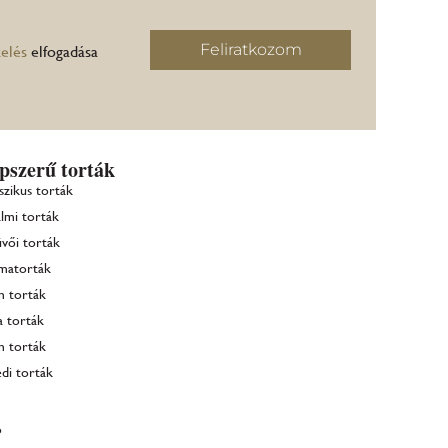
Feliratkozom
elés
elfogadása
pszerű torták
szikus torták
lmi torták
vői torták
matorták
m torták
a torták
m torták
di torták
ó