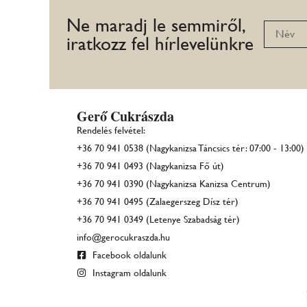
Ne maradj le semmiről,
iratkozz fel hírlevelünkre
Gerő Cukrászda
Rendelés felvétel:
+36 70 941 0538 (Nagykanizsa Táncsics tér: 07:00 - 13:00)
+36 70 941 0493 (Nagykanizsa Fő út)
+36 70 941 0390 (Nagykanizsa Kanizsa Centrum)
+36 70 941 0495 (Zalaegerszeg Dísz tér)
+36 70 941 0349 (Letenye Szabadság tér)
info@gerocukraszda.hu
Facebook oldalunk
Instagram oldalunk