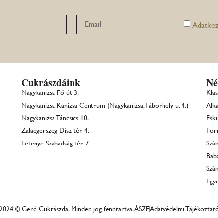
Adatkez
Cukrászdáink
Né
Nagykanizsa Fő út 3.
Klas
Nagykanizsa Kanizsa Centrum (Nagykanizsa, Táborhely u. 4.)
Alka
Nagykanizsa Táncsics 10.
Eskü
Zalaegerszeg Dísz tér 4.
For
Letenye Szabadság tér 7.
Szá
Bab
Szá
Egye
2024 © Gerő Cukrászda. Minden jog fenntartva.
ÁSZF
Adatvédelmi Tájékoztat