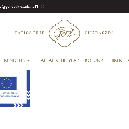
fo@gerocukraszda.hu
E RENDELÉS
ITALLAP, KEHELYLAP
RÓLUNK
HÍREK