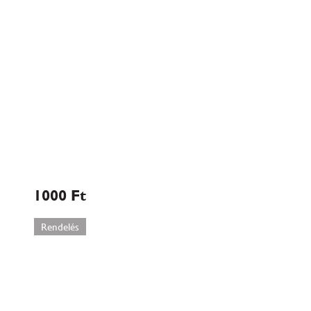
Tűzijáték
közepes
1000
Ft
Rendelés