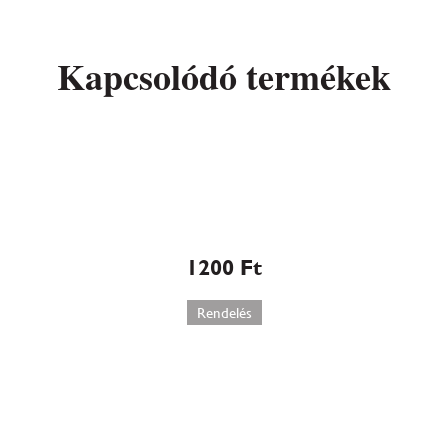
Kapcsolódó termékek
a
Tűzijáték nagy
1200
Ft
Rendelés