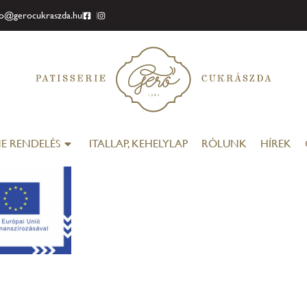
fo@gerocukraszda.hu
E RENDELÉS
ITALLAP, KEHELYLAP
RÓLUNK
HÍREK