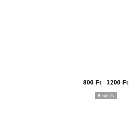
Fényképes tort
ostya
800
Ft
3200
Ft
–
Rendelés