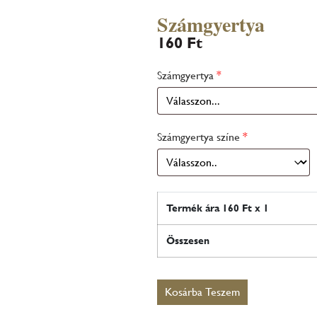
Számgyertya
160
Ft
Számgyertya
*
Számgyertya színe
*
Termék ára
160
Ft x 1
Összesen
Kosárba Teszem