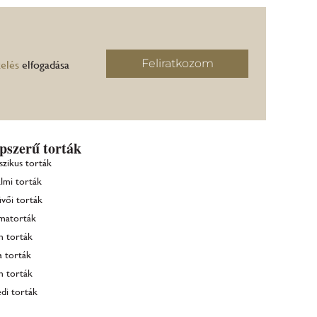
Feliratkozom
elés
elfogadása
pszerű torták
szikus torták
lmi torták
vői torták
matorták
m torták
a torták
m torták
di torták