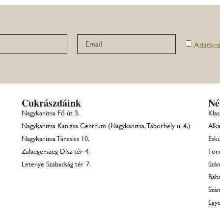
Adatkez
Cukrászdáink
Né
Nagykanizsa Fő út 3.
Klas
Nagykanizsa Kanizsa Centrum (Nagykanizsa, Táborhely u. 4.)
Alka
Nagykanizsa Táncsics 10.
Eskü
Zalaegerszeg Dísz tér 4.
For
Letenye Szabadság tér 7.
Szá
Bab
Szá
Egye