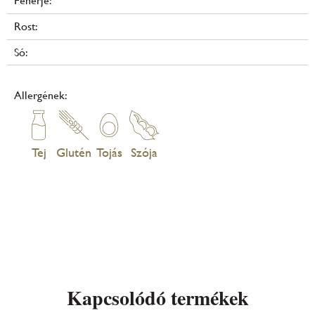
Fehérje:
Rost:
Só:
Allergének:
Tej
Glutén
Tojás
Szója
Kapcsolódó termékek