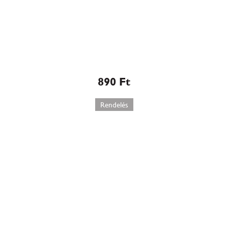
Rétes meggyes
890
Ft
Rendelés