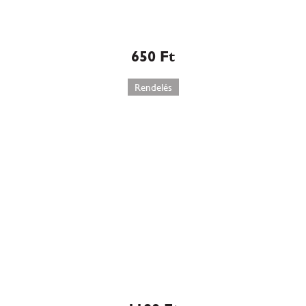
Kosárka
650
Ft
Rendelés
Francia krémes