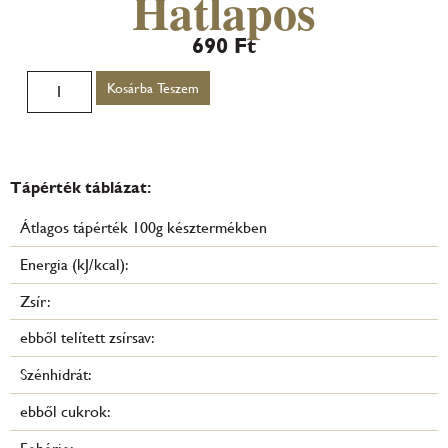
Hatlapos
690
Ft
Kosárba Teszem
Tápérték táblázat:
Átlagos tápérték 100g késztermékben
Energia (kJ/kcal):
Zsír:
ebből telített zsírsav:
Szénhidrát:
ebből cukrok: