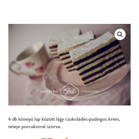
6 db könnyű lap között lágy csokoládés-pudingos krém,
teteje porcukorral szórva.