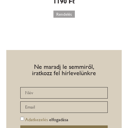
1190
Ft
Rendelés
Ne maradj le semmiről,
iratkozz fel hírlevelünkre
Adatkezelés
elfogadása