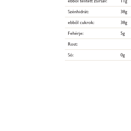
ebből telített zsírsav:
11g
Szénhidrát:
38g
ebből cukrok:
38g
Fehérje:
5g
Rost:
Só:
0g
Rétes túrós