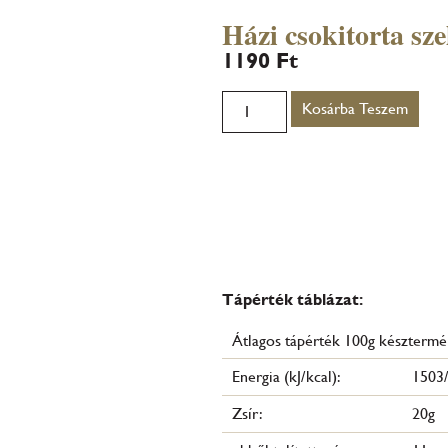
Házi csokitorta sze
1190
Ft
Kosárba Teszem
Tápérték táblázat:
Átlagos tápérték 100g készterm
Energia (kJ/kcal):
1503/
Zsír:
20g