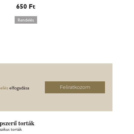
650
Ft
Rendelés
Feliratkozom
elés
elfogadása
pszerű torták
szikus torták