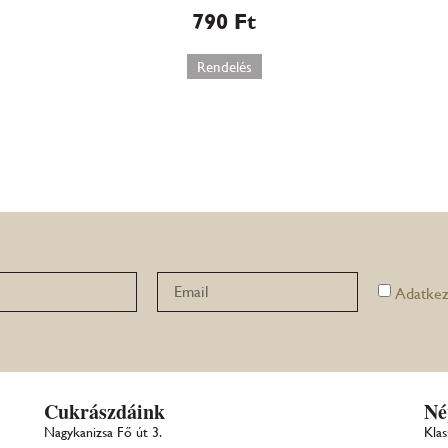
790
Ft
Rendelés
Adatkez
Cukrászdáink
Né
Nagykanizsa Fő út 3.
Klas