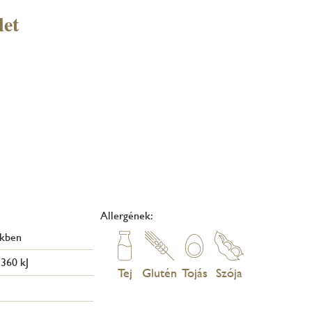
let
Allergének:
ékben
360 kJ
Tej
Glutén
Tojás
Szója