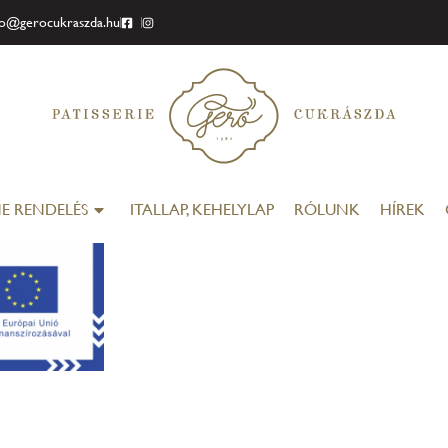
fo@gerocukraszda.hu
E RENDELÉS
ITALLAP, KEHELYLAP
RÓLUNK
HÍREK