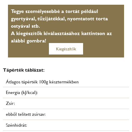
Tegye személyesebbé a tortát például
gyertyával, tűzijátékkal, nyomtatott torta
ostyával stb.
A kiegészítők kiválasztásához kattintson az
alábbi gombra!
Kiegészítők
Tápérték táblázat:
Átlagos tápérték 100g késztermékben
Energia (kJ/kcal):
Zsír:
ebből telített zsírsav:
Szénhidrát: