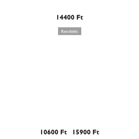
Lúdláb torta (553)
14400
Ft
Rendelés
Gyümölcskocka torta (551)
10600
Ft
15900
Ft
–