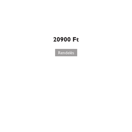
Sacher torta (506)
20900
Ft
Rendelés