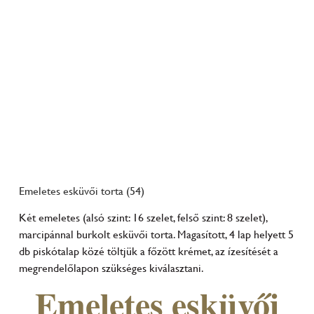
Emeletes esküvői torta (54)
Két emeletes (alsó szint: 16 szelet, felső szint: 8 szelet),
marcipánnal burkolt esküvői torta. Magasított, 4 lap helyett 5
db piskótalap közé töltjük a főzött krémet, az ízesítését a
megrendelőlapon szükséges kiválasztani.
Emeletes esküvői