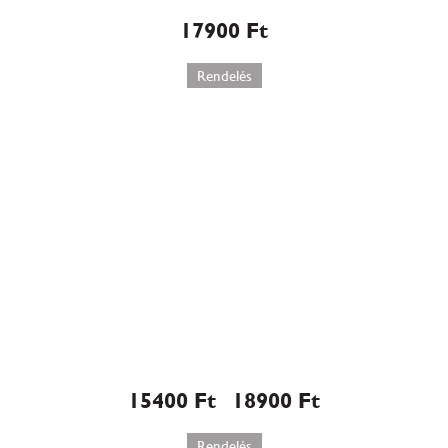
17900
Ft
Rendelés
Mozart torta (547)
15400
Ft
18900
Ft
–
Rendelés