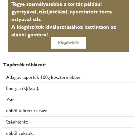
Tegye személyesebbé a tortát például
gyertyával, tűzijátékkal, nyomtatott torta
ostyával stb.
A kiegészítők kiválasztásához kattintson az
alábbi gombra!
Kiegészítők
Tápérték táblázat:
Átlagos tápérték 100g késztermékben
Energia (kJ/kcal):
Zsír:
ebből telített zsírsav:
Szénhidrát:
ebből cukrok: