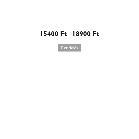
Rákóczi túrós torta (563)
15400
Ft
18900
Ft
–
Rendelés
Svéd mandulatorta (567)