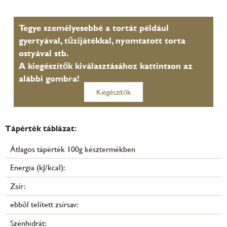
Tegye személyesebbé a tortát például
gyertyával, tűzijátékkal, nyomtatott torta
ostyával stb.
A kiegészítők kiválasztásához kattintson az
alábbi gombra!
Kiegészítők
Tápérték táblázat:
Átlagos tápérték 100g késztermékben
Energia (kJ/kcal):
Zsír:
ebből telített zsírsav:
Szénhidrát: