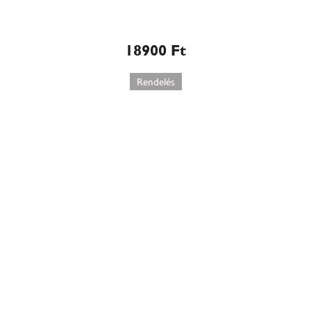
Málnás sajttorta (W582)
18900
Ft
Rendelés
Sós karamellás sajttorta
(W583)