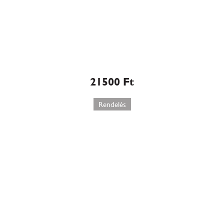
Kávés marcipános domb
torta (W581)
21500
Ft
Rendelés