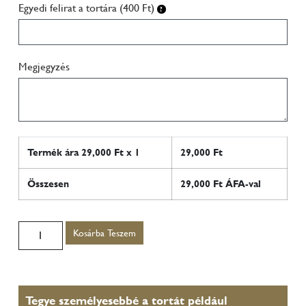
Egyedi felirat a tortára (400 Ft)
Megjegyzés
Termék ára
29,000
Ft x 1
29,000
Ft
Összesen
29,000
Ft ÁFA-val
Kosárba Teszem
Tegye személyesebbé a tortát például