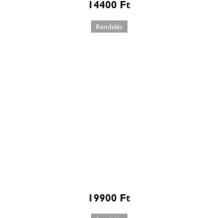
14400
Ft
Rendelés
Kecskeméti barackos
kölestorta-Magyarország
Tortája 2011 (526)
19900
Ft