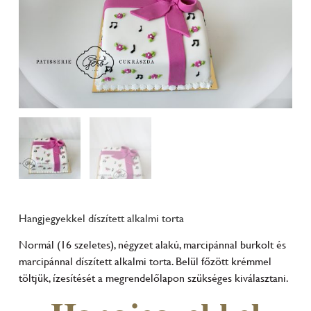
Hangjegyekkel díszített alkalmi torta
Normál (16 szeletes), négyzet alakú, marcipánnal burkolt és
marcipánnal díszített alkalmi torta. Belül főzött krémmel
töltjük, ízesítését a megrendelőlapon szükséges kiválasztani.