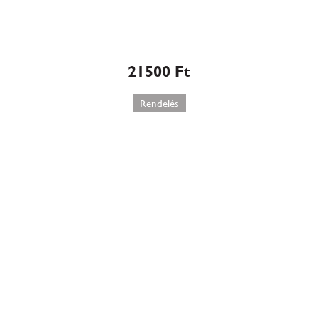
Kávés marcipános domb
torta (W581)
21500
Ft
Rendelés
Lúdláb torta (553)