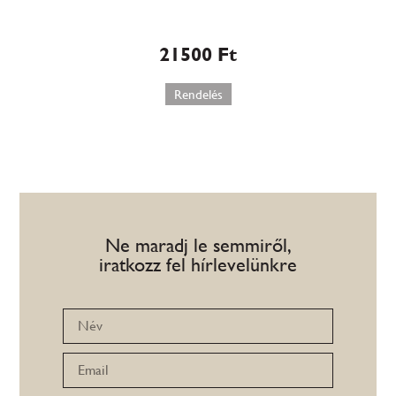
torta (W581)
21500
Ft
Rendelés
Ne maradj le semmiről,
iratkozz fel hírlevelünkre