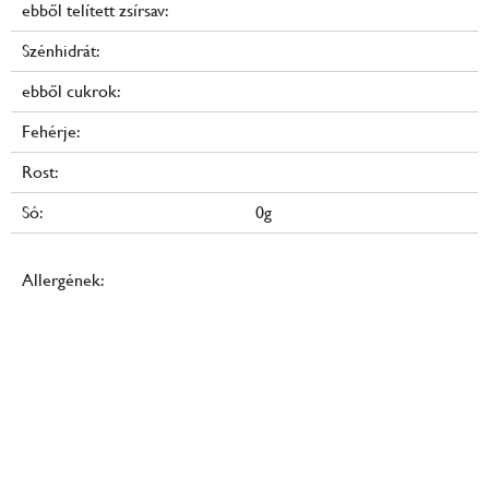
ebből telített zsírsav:
Szénhidrát:
ebből cukrok:
Fehérje:
Rost:
Só:
0g
Allergének: