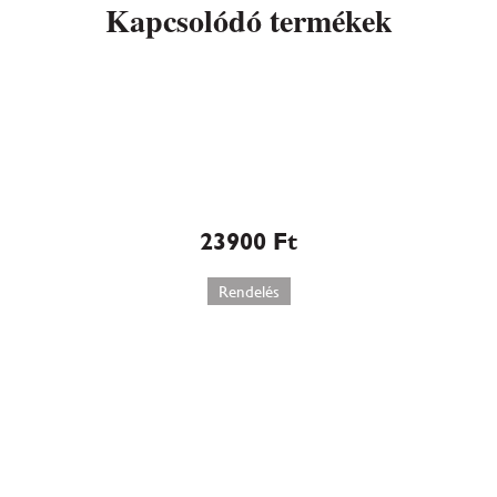
Kapcsolódó termékek
Marcipán torta rózsával
(110)
23900
Ft
Rendelés