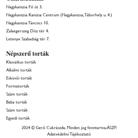
Nagykanizsa Fő út 3.
Nagykanizsa Kanizsa Centrum (Nagykanizsa, Táborhely u. 4.)
Nagykanizsa Táncsics 10.
Zalaegerszeg Dísz tér 4.
Letenye Szabadság tér 7.
Népszerű torták
Klasszikus torták
Alkalmi torták
Esküvői torták
Formatorták
Szám torták
Baba torták
Szám torták
Egyedi torták
2024 © Gerő Cukrászda. Minden jog fenntartva.
ÁSZF
Adatvédelmi Tájékoztató