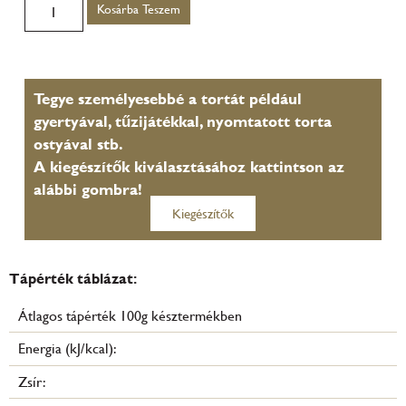
Kosárba Teszem
Tegye személyesebbé a tortát például
gyertyával, tűzijátékkal, nyomtatott torta
ostyával stb.
A kiegészítők kiválasztásához kattintson az
alábbi gombra!
Kiegészítők
Tápérték táblázat:
Átlagos tápérték 100g késztermékben
Energia (kJ/kcal):
Zsír: