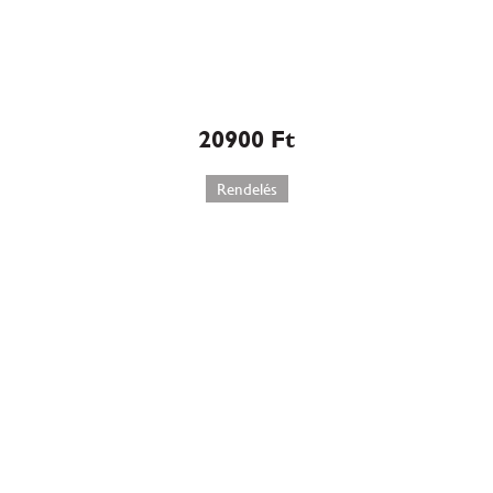
Sacher torta (506)
20900
Ft
Rendelés
Kávés marcipános domb