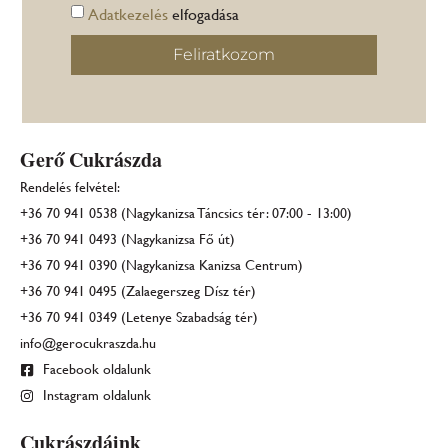
Adatkezelés
elfogadása
Feliratkozom
Gerő Cukrászda
Rendelés felvétel:
+36 70 941 0538 (Nagykanizsa Táncsics tér: 07:00 - 13:00)
+36 70 941 0493 (Nagykanizsa Fő út)
+36 70 941 0390 (Nagykanizsa Kanizsa Centrum)
+36 70 941 0495 (Zalaegerszeg Dísz tér)
+36 70 941 0349 (Letenye Szabadság tér)
info@gerocukraszda.hu
Facebook oldalunk
Instagram oldalunk
Cukrászdáink