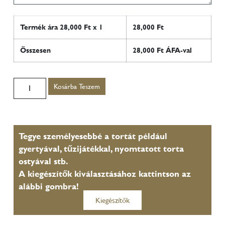
Termék ára
28,000
Ft x 1
28,000
Ft
Összesen
28,000
Ft ÁFA-val
Kosárba Teszem
Tegye személyesebbé a tortát például
gyertyával, tűzijátékkal, nyomtatott torta
ostyával stb.
A kiegészítők kiválasztásához kattintson az
alábbi gombra!
Kiegészítők