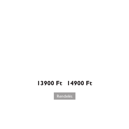
Málna mousse torta (W586)
13900
Ft
14900
Ft
–
Rendelés