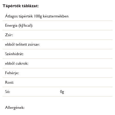
Tápérték táblázat:
Átlagos tápérték 100g késztermékben
Energia (kJ/kcal):
Zsír:
ebből telített zsírsav:
Szénhidrát:
ebből cukrok:
Fehérje:
Rost:
Só:
0g
Allergének: