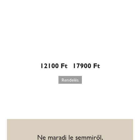
Gyümölcsös túrótorta (550)
12100
Ft
17900
Ft
–
Rendelés
Ne maradj le semmiről,