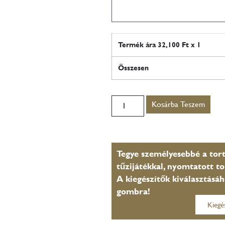
Termék ára
32,100
Ft x 1
Összesen
Kosárba Teszem
Tegye személyesebbé a tort
tűzijátékkal, nyomtatott to
A kiegészítők kiválasztásáh
gombra!
Kiegé