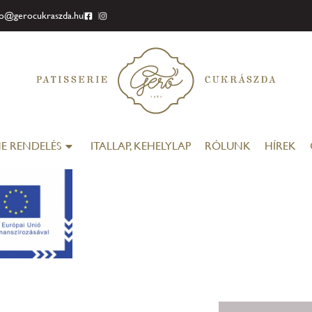
fo@gerocukraszda.hu
E RENDELÉS
ITALLAP, KEHELYLAP
RÓLUNK
HÍREK