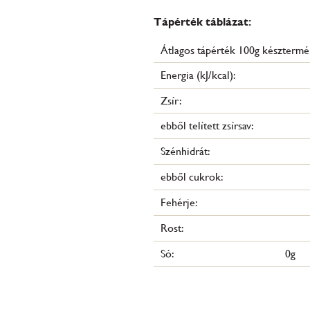
Tápérték táblázat:
Átlagos tápérték 100g készterm
Energia (kJ/kcal):
Zsír:
ebből telített zsírsav:
Szénhidrát:
ebből cukrok:
Fehérje:
Rost:
Só:
0g