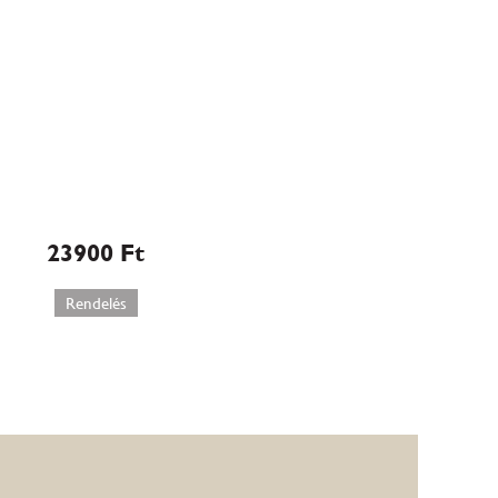
Minden mentes
csokoládétorta
(W587)
23900
Ft
Rendelés