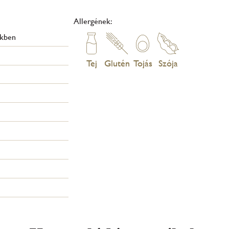
Allergének:
ékben
Tej
Glutén
Tojás
Szója