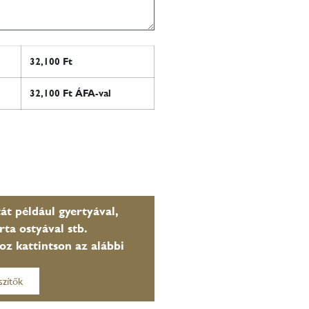
32,100
Ft
32,100
Ft ÁFA-val
át például gyertyával,
rta ostyával stb.
oz kattintson az alábbi
szítők