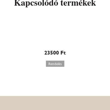
Kapcsolódó termékek
Trüffel torta
(528)
23500
Ft
Rendelés