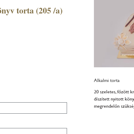
önyv torta (205 /a)
Alkalmi torta
20 szeletes, főzött 
díszített nyitott köny
megrendelőn szükség