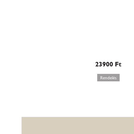
Marcipán torta
rózsával (110)
23900
Ft
Rendelés