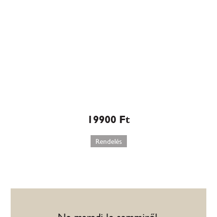
Kecskeméti barackos
kölestorta-Magyarország
Tortája 2011 (526)
19900
Ft
Rendelés