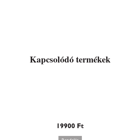
Kapcsolódó termékek
Szabolcsi almás máktorta-
Magyarország Tortája 2012
(518)
19900
Ft
Rendelés