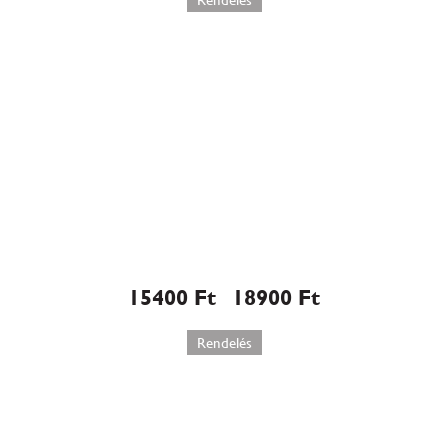
Rákóczi túrós torta (563)
15400
Ft
18900
Ft
–
Rendelés