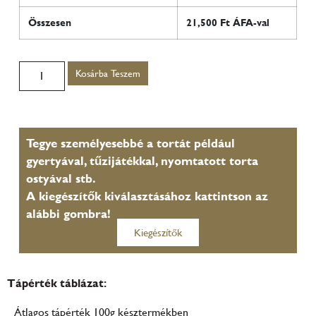
Összesen
21,500
Ft ÁFA-val
Kosárba Teszem
Tegye személyesebbé a tortát például
gyertyával, tűzijátékkal, nyomtatott torta
ostyával stb.
A kiegészítők kiválasztásához kattintson az
alábbi gombra!
Kiegészítők
Tápérték táblázat:
Átlagos tápérték 100g késztermékben