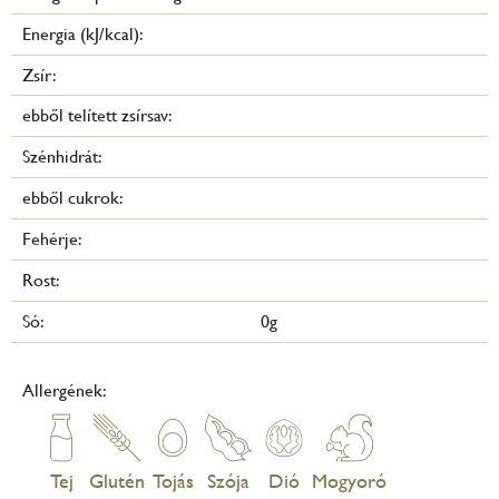
Energia (kJ/kcal):
Zsír:
ebből telített zsírsav:
Szénhidrát:
ebből cukrok:
Fehérje:
Rost:
Só:
0g
Allergének:
Tej
Glutén
Tojás
Szója
Dió
Mogyoró