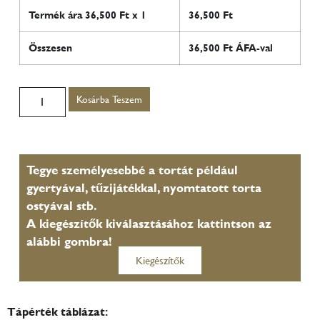
Termék ára
36,500
Ft x 1
36,500
Ft
Összesen
36,500
Ft ÁFA-val
Kosárba Teszem
Tegye személyesebbé a tortát például
gyertyával, tűzijátékkal, nyomtatott torta
ostyával stb.
A kiegészítők kiválasztásához kattintson az
alábbi gombra!
Kiegészítők
Tápérték táblázat: