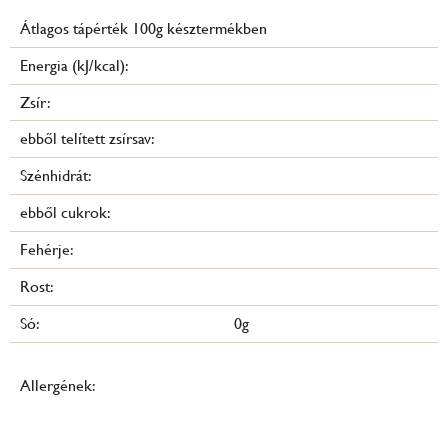
Átlagos tápérték 100g késztermékben
Energia (kJ/kcal):
Zsír:
ebből telített zsírsav:
Szénhidrát:
ebből cukrok:
Fehérje:
Rost:
Só:
0g
Allergének: