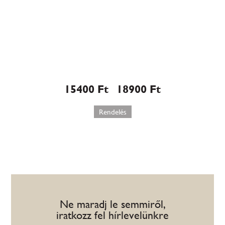
Mozart torta (547)
15400
Ft
18900
Ft
–
Rendelés
Ne maradj le semmiről,
iratkozz fel hírlevelünkre