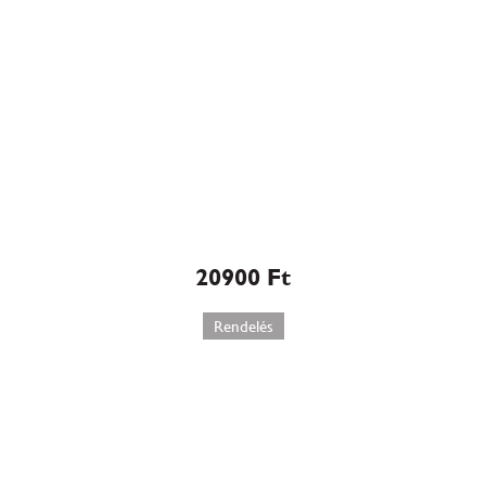
Sacher torta (506)
20900
Ft
Rendelés