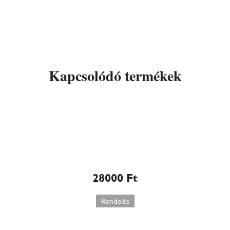
Kapcsolódó termékek
Marcipán ajándékdoboz
torta (145)
28000
Ft
Rendelés