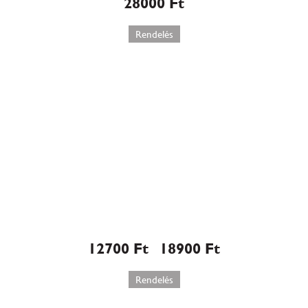
28000
Ft
Rendelés
Grillázs torta (512)
12700
Ft
18900
Ft
–
Rendelés