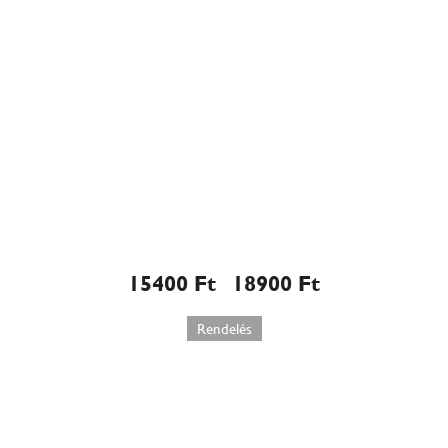
Mozart torta (547)
15400
Ft
18900
Ft
–
Rendelés