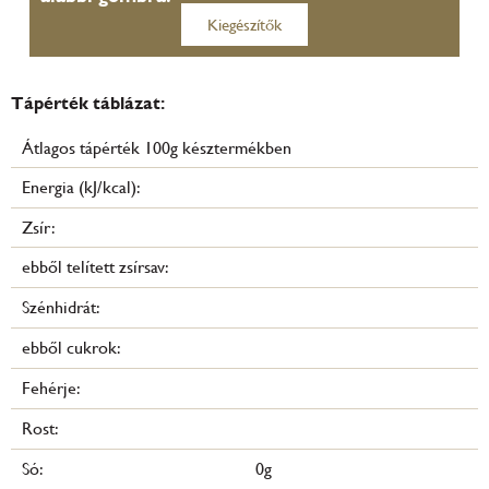
Kiegészítők
Tápérték táblázat:
Átlagos tápérték 100g késztermékben
Energia (kJ/kcal):
Zsír:
ebből telített zsírsav:
Szénhidrát:
ebből cukrok:
Fehérje:
Rost:
Só:
0g