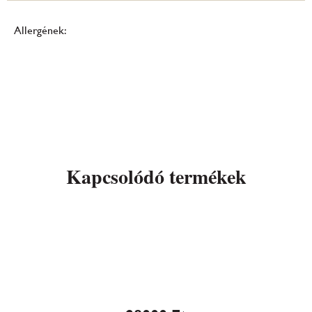
Allergének:
Kapcsolódó termékek
Marcipán ajándékdoboz
torta (145)