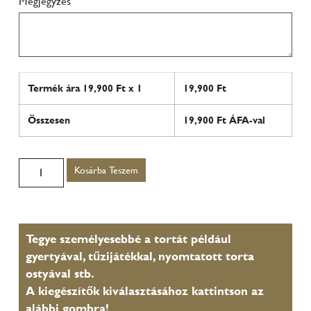
Megjegyzés
Termék ára
19,900
Ft x 1
19,900
Ft
Összesen
19,900
Ft ÁFA-val
Kosárba Teszem
Tegye személyesebbé a tortát például
gyertyával, tűzijátékkal, nyomtatott torta
ostyával stb.
A kiegészítők kiválasztásához kattintson az
alábbi gombra!