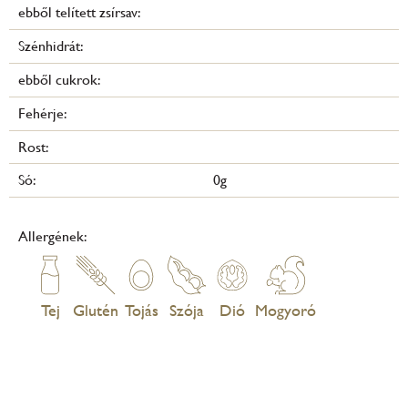
ebből telített zsírsav:
Szénhidrát:
ebből cukrok:
Fehérje:
Rost:
Só:
0g
Allergének:
Tej
Glutén
Tojás
Szója
Dió
Mogyoró