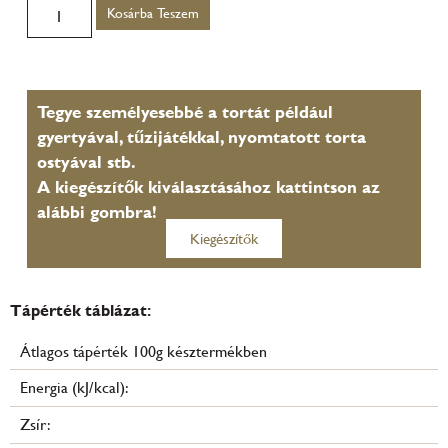
Kosárba Teszem
Tegye személyesebbé a tortát például
gyertyával, tűzijátékkal, nyomtatott torta
ostyával stb.
A kiegészítők kiválasztásához kattintson az
alábbi gombra!
Kiegészítők
Tápérték táblázat:
Átlagos tápérték 100g késztermékben
Energia (kJ/kcal):
Zsír: