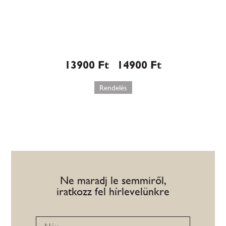
Málna mousse torta (W586)
13900
Ft
14900
Ft
–
Rendelés
Ne maradj le semmiről,
iratkozz fel hírlevelünkre