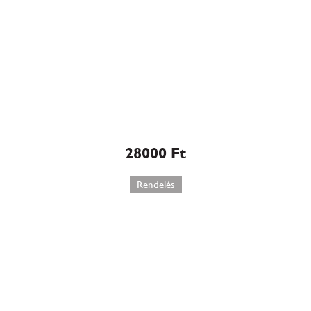
Marcipán ajándékdoboz
torta (145)
28000
Ft
Rendelés