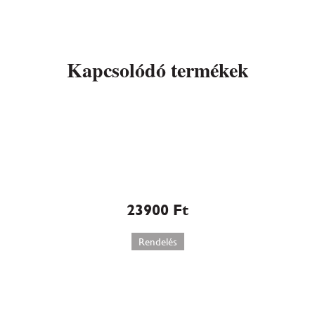
Kapcsolódó termékek
Marcipán torta rózsával
(110)
23900
Ft
Rendelés