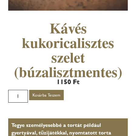
Kávés
kukoricalisztes
szelet
(búzalisztmentes)
1150
Ft
Kosárba Teszem
Tegye személyesebbé a tortát például
gyertyával, tűzijátékkal, nyomtatott torta