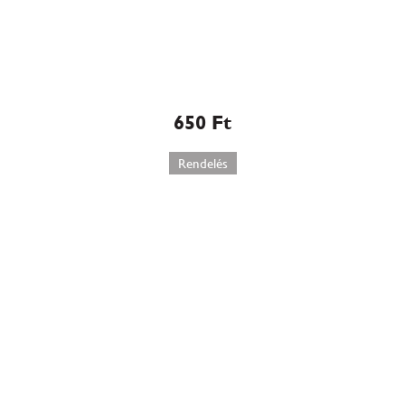
Piskóta rolád
650
Ft
Rendelés