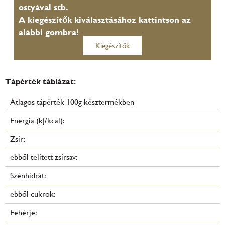
ostyával stb.
A kiegészítők kiválasztásához kattintson az
alábbi gombra!
Kiegészítők
Tápérték táblázat:
Átlagos tápérték 100g késztermékben
Energia (kJ/kcal):
Zsír:
ebből telített zsírsav:
Szénhidrát:
ebből cukrok:
Fehérje: