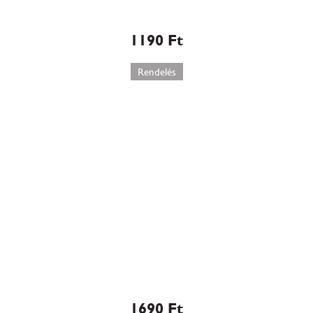
Habos gesztenye kocka
1190
Ft
Rendelés
Svéd mandulatorta szelet
(búzalisztmentes)
1690
Ft