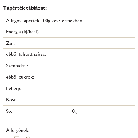
Tápérték táblázat:
Átlagos tápérték 100g késztermékben
Energia (kJ/kcal):
Zsír:
ebből telített zsírsav:
Szénhidrát:
ebből cukrok:
Fehérje:
Rost:
Só:
0g
Allergének: