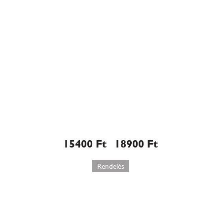
Mozart torta (547)
15400
Ft
18900
Ft
–
Rendelés