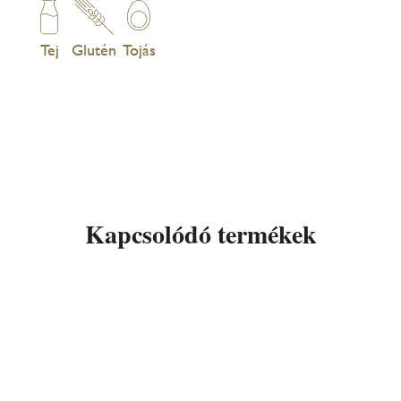
Tej
Glutén
Tojás
Kapcsolódó termékek
Elza marcipános kislány
torta (W431)