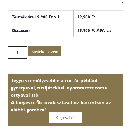
Termék ára
19,900
Ft x 1
19,900
Ft
Összesen
19,900
Ft ÁFA-val
Kosárba Teszem
Tegye személyesebbé a tortát például
gyertyával, tűzijátékkal, nyomtatott torta
ostyával stb.
A kiegészítők kiválasztásához kattintson az
alábbi gombra!
Kiegészítők