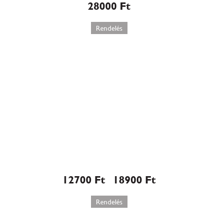
28000
Ft
Rendelés
Grillázs torta (512)
12700
Ft
18900
Ft
–
Rendelés