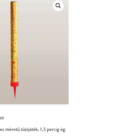
ió
s méretű tüzijáték, 1,5 percig ég.