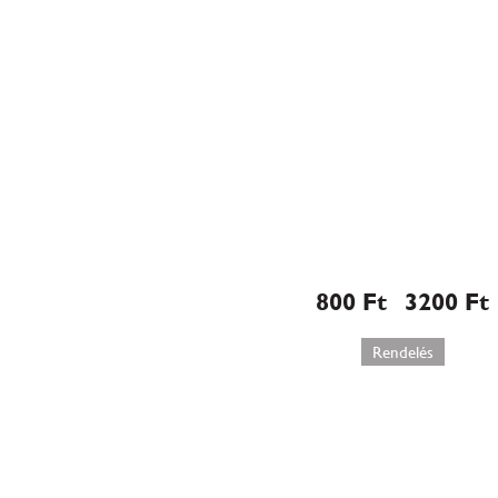
Fényképes tort
ostya
800
Ft
3200
Ft
–
Rendelés