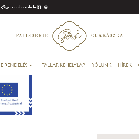
fo@gerocukraszda.hu
E RENDELÉS
ITALLAP, KEHELYLAP
RÓLUNK
HÍREK