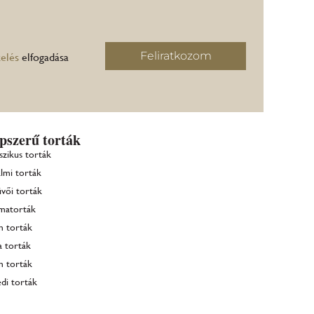
Feliratkozom
elés
elfogadása
pszerű torták
szikus torták
lmi torták
vői torták
matorták
m torták
a torták
m torták
di torták