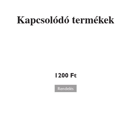
Kapcsolódó termékek
a
Tűzijáték nagy
1200
Ft
Rendelés