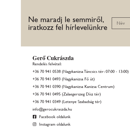
Ne maradj le semmiről,
iratkozz fel hírlevelünkre
Gerő Cukrászda
Rendelés felvétel:
+36 70 941 0538 (Nagykanizsa Táncsics tér: 07:00 - 13:00)
+36 70 941 0493 (Nagykanizsa Fő út)
+36 70 941 0390 (Nagykanizsa Kanizsa Centrum)
+36 70 941 0495 (Zalaegerszeg Dísz tér)
+36 70 941 0349 (Letenye Szabadság tér)
info@gerocukraszda.hu
Facebook oldalunk
Instagram oldalunk