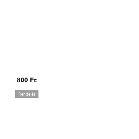
Tűzijáték kicsi
800
Ft
Rendelés