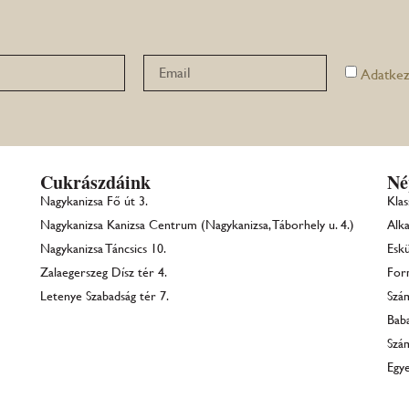
Adatkez
Cukrászdáink
Né
Nagykanizsa Fő út 3.
Klas
Nagykanizsa Kanizsa Centrum (Nagykanizsa, Táborhely u. 4.)
Alka
Nagykanizsa Táncsics 10.
Eskü
Zalaegerszeg Dísz tér 4.
For
Letenye Szabadság tér 7.
Szá
Bab
Szá
Egye