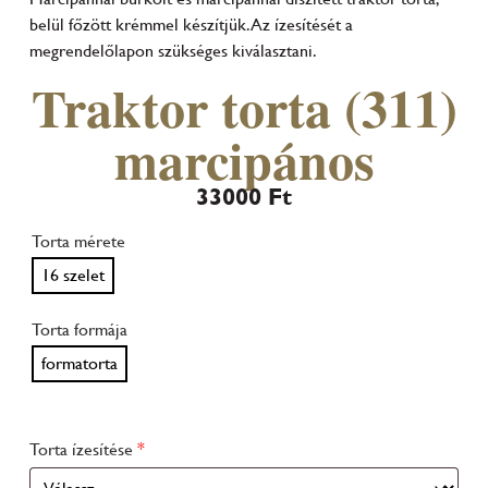
belül főzött krémmel készítjük. Az ízesítését a
megrendelőlapon szükséges kiválasztani.
Traktor torta (311)
marcipános
33000
Ft
Torta mérete
16 szelet
Torta formája
formatorta
Torta ízesítése
*