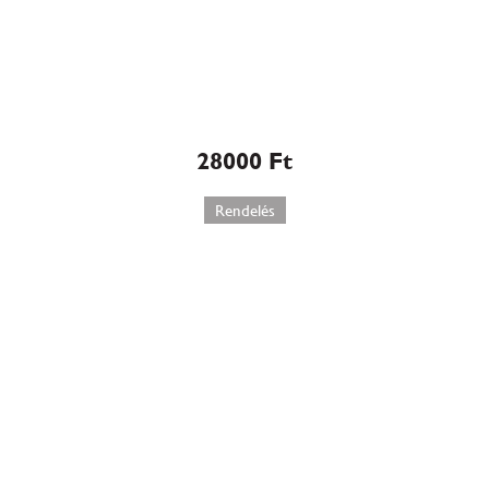
Marcipán ajándékdoboz
torta (145)
28000
Ft
Rendelés
Szabolcsi almás máktorta-