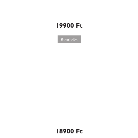
Magyarország Tortája 2012
(518)
19900
Ft
Rendelés
Málnás sajttorta (W582)
18900
Ft