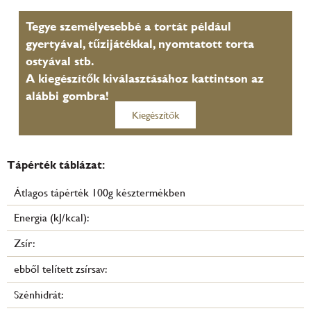
Tegye személyesebbé a tortát például
gyertyával, tűzijátékkal, nyomtatott torta
ostyával stb.
A kiegészítők kiválasztásához kattintson az
alábbi gombra!
Kiegészítők
Tápérték táblázat:
Átlagos tápérték 100g késztermékben
Energia (kJ/kcal):
Zsír:
ebből telített zsírsav:
Szénhidrát: