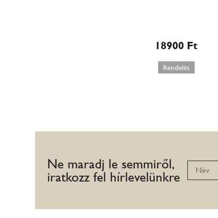
Málnás sajttorta
(W582)
18900
Ft
Rendelés
Ne maradj le semmiről,
iratkozz fel hírlevelünkre