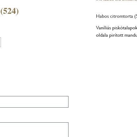
(524)
Habos citromtorta (
Vaníliás piskótalapo
oldala pirított mandu