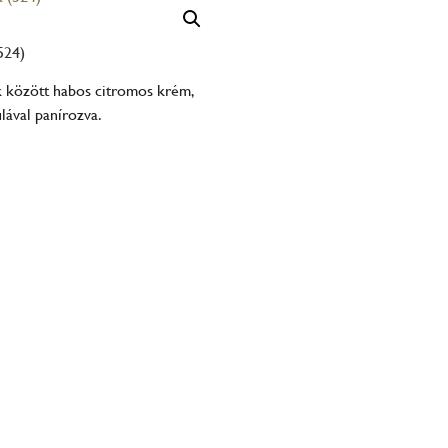
524)
k között habos citromos krém,
lával panírozva.