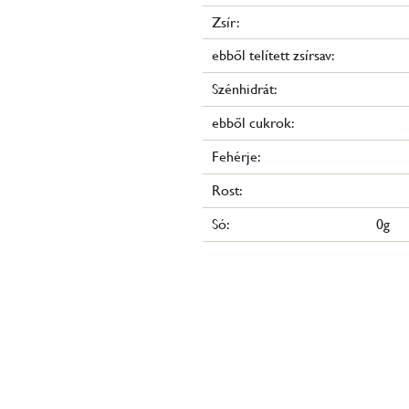
Zsír:
ebből telített zsírsav:
Szénhidrát:
ebből cukrok:
Fehérje:
Rost:
Só:
0g