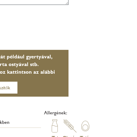
át például gyertyával,
rta ostyával stb.
oz kattintson az alábbi
szítők
Allergének:
ékben