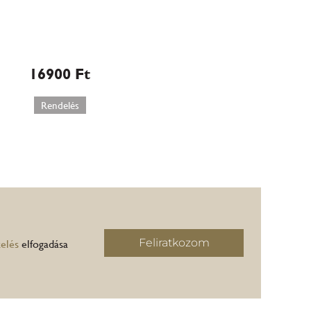
Házi
csokoládétorta
(510)
16900
Ft
Rendelés
Feliratkozom
elés
elfogadása