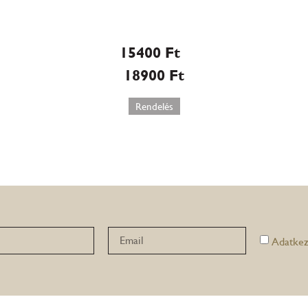
Rákóczi túrós
torta (563)
15400
Ft
–
18900
Ft
Rendelés
Adatkez