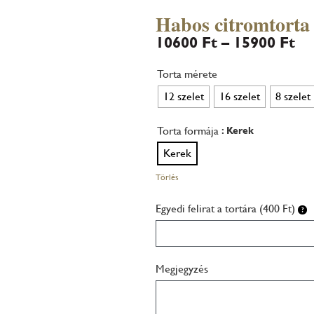
Habos citromtorta 
10600
Ft
–
15900
Ft
Torta mérete
12 szelet
16 szelet
8 szelet
Torta formája
: Kerek
Kerek
Törlés
Egyedi felirat a tortára (400 Ft)
Megjegyzés