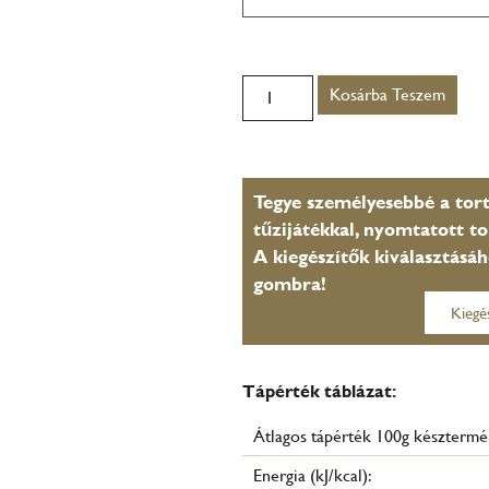
Kosárba Teszem
Tegye személyesebbé a tort
tűzijátékkal, nyomtatott to
A kiegészítők kiválasztásáh
gombra!
Kiegé
Tápérték táblázat:
Átlagos tápérték 100g készterm
Energia (kJ/kcal):